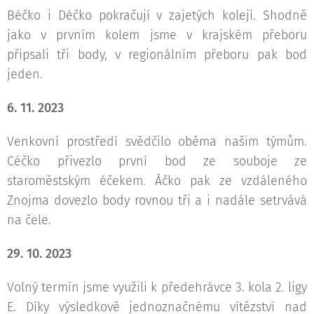
Béčko i Déčko pokračují v zajetých kolejí. Shodně
jako v prvním kolem jsme v krajském přeboru
připsali tři body, v regionálním přeboru pak bod
jeden.
6. 11. 2023
Venkovní prostředí svědčilo oběma našim týmům.
Céčko přivezlo první bod ze souboje ze
staroměstským éčekem. Áčko pak ze vzdáleného
Znojma dovezlo body rovnou tři a i nadále setrvává
na čele.
29. 10. 2023
Volný termín jsme využili k předehrávce 3. kola 2. ligy
E. Díky výsledkově jednoznačnému vítězství nad