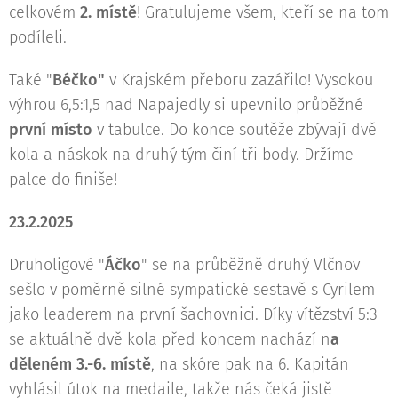
celkovém
2. místě
! Gratulujeme všem, kteří se na tom
podíleli.
Také "
Béčko"
v Krajském přeboru zazářilo! Vysokou
výhrou 6,5:1,5 nad Napajedly si upevnilo průběžné
první místo
v tabulce. Do konce soutěže zbývají dvě
kola a náskok na druhý tým činí tři body. Držíme
palce do finiše!
23.2.2025
Druholigové "
Áčko
" se na průběžně druhý Vlčnov
sešlo v poměrně silné sympatické sestavě s Cyrilem
jako leaderem na první šachovnici. Díky vítězství 5:3
se aktuálně dvě kola před koncem nachází n
a
děleném 3.-6. místě
, na skóre pak na 6. Kapitán
vyhlásil útok na medaile, takže nás čeká jistě