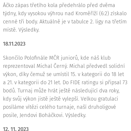
Áčko zápas třetího kola předehrálo před dvěma
týdny, kdy vysokou výhrou nad Kroměříží (6:2) získalo
cenné tři body. Aktuálně je v tabulce 2. ligy na třetím
místě. Výsledky.
18.11.2023
Skončilo Polofinále MČR juniorů, kde náš klub
reprezentoval Michal Černý. Michal předvedl solidní
výkon, díky čemuž se umístil 15. v kategorii do 18 let
a 21. v kategorii do 21 let. Do FIDE ratingu si připsal 73
bodů. Turnaj může hrát ještě následující dva roky,
kdy svůj výkon jistě ještě vylepší. Velkou gratulaci
posíláme vítězi celého turnaje, naší druholigové
posile, Jendovi Boháčkovi. Výsledky.
12. 11. 2023