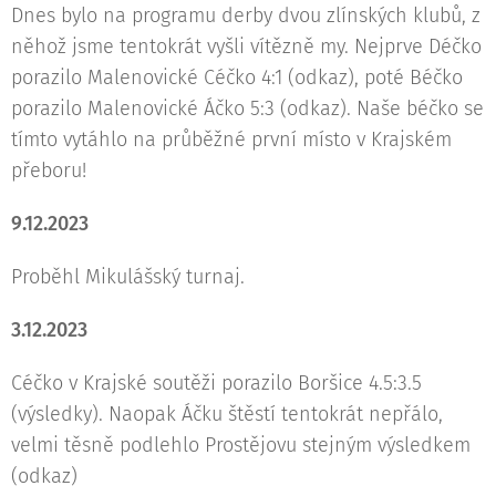
Dnes bylo na programu derby dvou zlínských klubů, z
něhož jsme tentokrát vyšli vítězně my. Nejprve Déčko
porazilo Malenovické Céčko 4:1 (odkaz), poté Béčko
porazilo Malenovické Áčko 5:3 (odkaz). Naše béčko se
tímto vytáhlo na průběžné první místo v Krajském
přeboru!
9.12.2023
Proběhl Mikulášský turnaj.
3.12.2023
Céčko v Krajské soutěži porazilo Boršice 4.5:3.5
(výsledky). Naopak Áčku štěstí tentokrát nepřálo,
velmi těsně podlehlo Prostějovu stejným výsledkem
(odkaz)