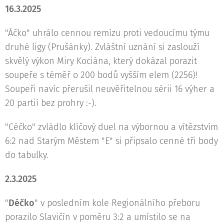
16.3.2025
"Áčko" uhrálo cennou remízu proti vedoucímu týmu
druhé ligy (Prušánky). Zvláštní uznání si zaslouží
skvělý výkon Miry Kociána, který dokázal porazit
soupeře s téměř o 200 bodů vyšším elem (2256)!
Soupeři navíc přerušil neuvěřitelnou sérii 16 výher a
20 partií bez prohry :-).
"Céčko" zvládlo klíčový duel na výbornou a vítězstvím
6:2 nad Starým Městem "E" si připsalo cenné tři body
do tabulky.
2.3.2025
"
Déčko
" v posledním kole Regionálního přeboru
porazilo Slavičín v poměru 3:2 a umístilo se na