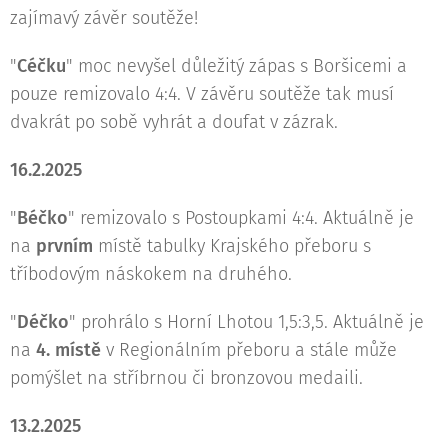
zajímavý závěr soutěže!
"
Céčku
" moc nevyšel důležitý zápas s Boršicemi a
pouze remizovalo 4:4. V závěru soutěže tak musí
dvakrát po sobě vyhrát a doufat v zázrak.
16.2.2025
"
Béčko
" remizovalo s Postoupkami 4:4. Aktuálně je
na
prvním
místě tabulky Krajského přeboru s
tříbodovým náskokem na druhého.
"
Déčko
" prohrálo s Horní Lhotou 1,5:3,5. Aktuálně je
na
4. místě
v Regionálním přeboru a stále může
pomýšlet na stříbrnou či bronzovou medaili.
13.2.2025