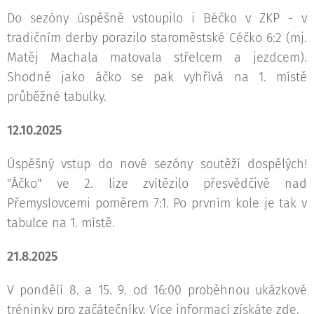
Do sezóny úspěšně vstoupilo i Béčko v ZKP - v
tradičním derby porazilo staroměstské Céčko 6:2 (mj.
Matěj Machala matovala střelcem a jezdcem).
Shodně jako áčko se pak vyhřívá na 1. místě
průběžné tabulky.
12.10.2025
Úspěšný vstup do nové sezóny soutěží dospělých!
"Áčko" ve 2. lize zvítězilo přesvědčivě nad
Přemyslovcemi poměrem 7:1. Po prvním kole je tak v
tabulce na 1. místě.
21.8.2025
V pondělí 8. a 15. 9. od 16:00 proběhnou ukázkové
tréninky pro začátečníky. Více informací získáte zde.