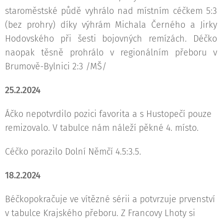
staroměstské půdě vyhrálo nad místním céčkem 5:3
(bez prohry) díky výhrám Michala Černého a Jirky
Hodovského při šesti bojovných remízách. Déčko
naopak těsně prohrálo v regionálním přeboru v
Brumově-Bylnici 2:3 /MŠ/
25.2.2024
Áčko nepotvrdilo pozici favorita a s Hustopečí pouze
remizovalo. V tabulce nám náleží pěkné 4. místo.
Céčko porazilo Dolní Němčí 4.5:3.5.
18.2.2024
Béčkopokračuje ve vítězné sérii a potvrzuje prvenství
v tabulce Krajského přeboru. Z Francovy Lhoty si