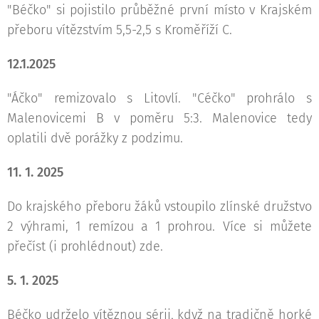
"Béčko" si pojistilo průběžné první místo v Krajském
přeboru vítězstvím 5,5-2,5 s Kroměříží C.
12.1.2025
"Áčko" remizovalo s Litovlí. "Céčko" prohrálo s
Malenovicemi B v poměru 5:3. Malenovice tedy
oplatili dvě porážky z podzimu.
11. 1. 2025
Do krajského přeboru žáků vstoupilo zlínské družstvo
2 výhrami, 1 remízou a 1 prohrou. Více si můžete
přečíst (i prohlédnout) zde.
5. 1. 2025
Béčko udrželo vítěznou sérii, když na tradičně horké