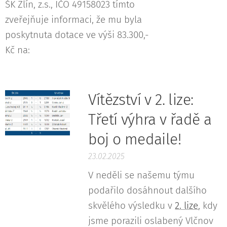
ŠK Zlín, z.s., IČO 49158023 tímto
zveřejňuje informaci, že mu byla
poskytnuta dotace ve výši 83.300,-
Kč na:
Vítězství v 2. lize:
Třetí výhra v řadě a
boj o medaile!
23.02.2025
V neděli se našemu týmu
podařilo dosáhnout dalšího
skvělého výsledku v
2. lize
, kdy
jsme porazili oslabený Vlčnov