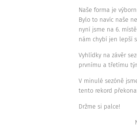
Naše forma je výborná
Bylo to navíc naše nej
nyní jsme na 6. míst
nám chybí jen lepší s
Vyhlídky na závěr sez
prvnímu a třetímu tý
V minulé sezóně jsme
tento rekord překona
Držme si palce!