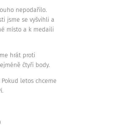
dlouho nepodařilo.
ti jsme se vyšvihli a
é místo a k medaili
me hrát proti
ejméně čtyři body.
y. Pokud letos chceme
í.
)