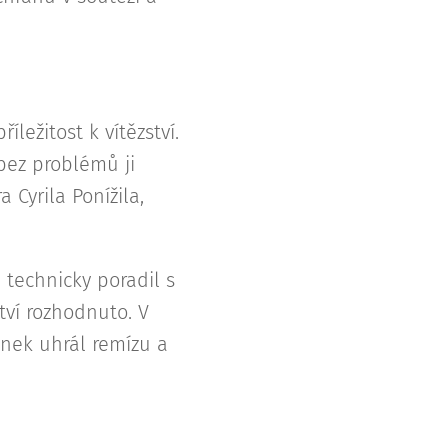
ležitost k vítězství.
 bez problémů ji
 Cyrila Ponížila,
 technicky poradil s
ství rozhodnuto. V
onek uhrál remízu a