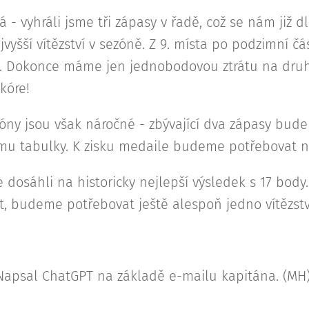
 - vyhráli jsme tři zápasy v řadě, což se nám již 
vyšší vítězství v sezóně. Z 9. místa po podzimní čás
ě. Dokonce máme jen jednobodovou ztrátu na druh
kóre!
óny jsou však náročné - zbývající dva zápasy bude
mu tabulky. K zisku medaile budeme potřebovat n
 dosáhli na historicky nejlepší výsledek s 17 bod
t, budeme potřebovat ještě alespoň jedno vítězstv
Napsal ChatGPT na základě e-mailu kapitána. (MH