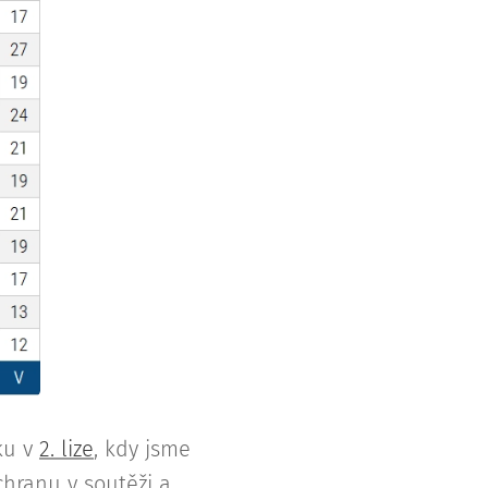
ku v
2. lize
, kdy jsme
áchranu v soutěži a