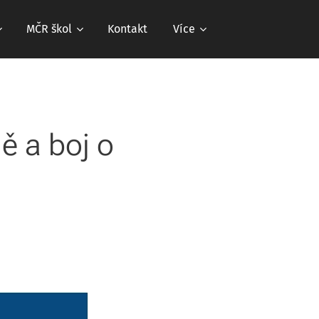
MČR škol
Kontakt
Více
dě a boj o