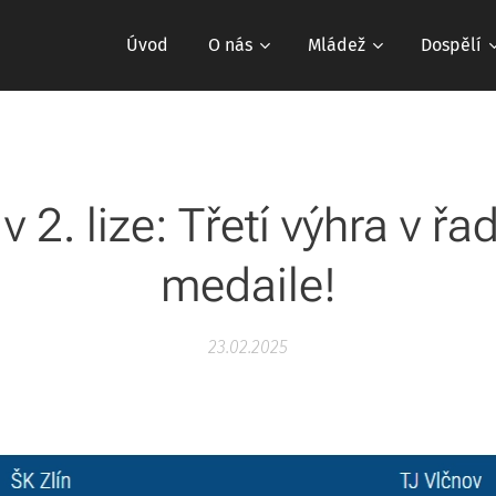
Úvod
O nás
Mládež
Dospělí
 v 2. lize: Třetí výhra v řa
medaile!
23.02.2025