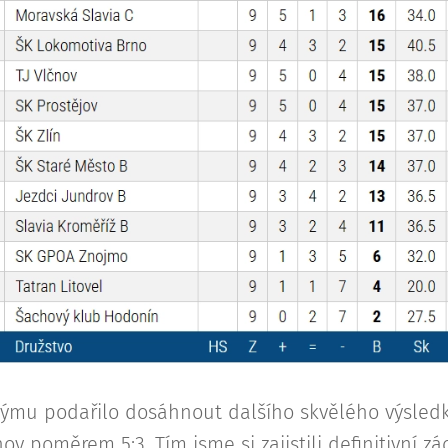
týmu podařilo dosáhnout dalšího skvělého výsled
ov poměrem 5:3. Tím jsme si zajistili definitivní z