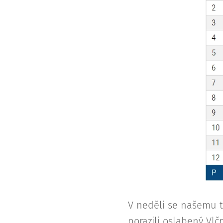
V neděli se našemu 
porazili oslabený Vlčn