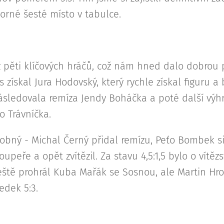
orné šesté místo v tabulce.
pěti klíčových hráčů, což nám hned dalo dobrou pří
s získal Jura Hodovský, který rychle získal figuru a
 Následovala remíza Jendy Boháčka a poté další výhra
o Trávníčka.
obný - Michal Černý přidal remízu, Peťo Bombek si
peře a opět zvítězil. Za stavu 4,5:1,5 bylo o vítěz
ještě prohrál Kuba Mařák se Sosnou, ale Martin Hr
edek 5:3.