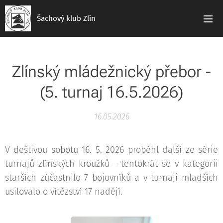
Šachový klub Zlín
Zlínský mládežnický přebor -
(5. turnaj 16.5.2026)
16.05.2026
V deštivou sobotu 16. 5. 2026 proběhl další ze série
turnajů zlínských kroužků - tentokrát se v kategorii
starších zúčastnilo 7 bojovníků a v turnaji mladších
usilovalo o vítězství 17 nadějí.